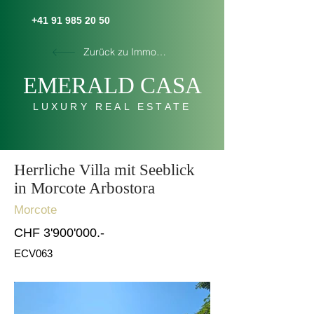
+41 91 985 20 50
Zurück zu Immobilien
E
MERALD C
AS
A
LUXURY REAL ESTATE
Herrliche Villa mit Seeblick
in Morcote Arbostora
Morcote
CHF 3'900'000.-
ECV063