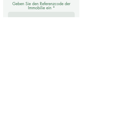
Geben Sie den Referenzcode der
Immobilie ein
Schicken
Morcote
Morcote, am äußersten Zipfel der Halbinsel
vor Lugano gelegen, ist weltweit als eines
der romantischsten Juwelen am Ufer des