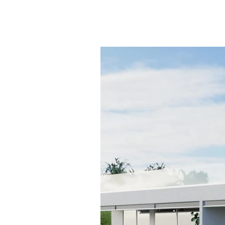
CHF 990'000.-
ECA051