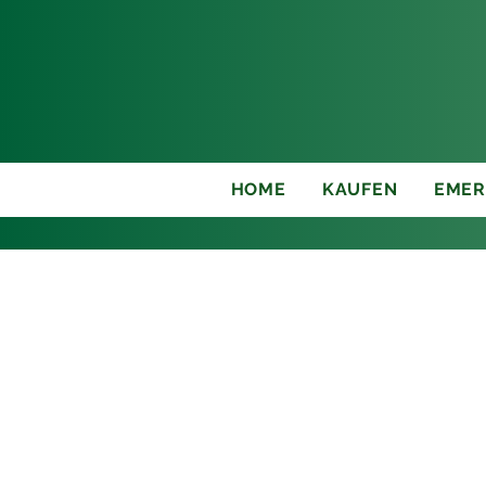
+41 91 985 20 50
HOME
KAUFEN
EMER
Zurück zu Immobilien
Helle Wohn
Castel S. Pietro