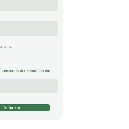
nschaft:
ECA051
erenzcode der Immobilie ein
Schicken