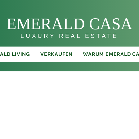
E
MERALD C
AS
A
LUXURY REAL ESTATE
ALD LIVING
VERKAUFEN
WARUM EMERALD C
ung im Grünen