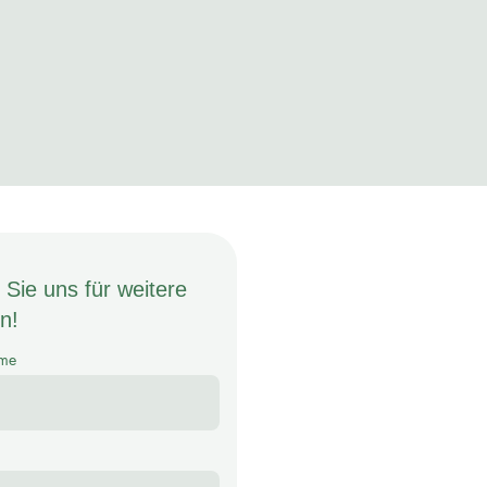
n (m²)
Castel S. Pietro
 Sie uns für weitere
n!
me