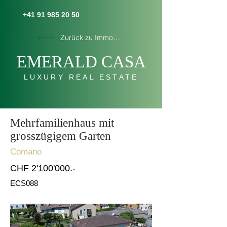
+41 91 985 20 50
Zurück zu Immobilien
E
MERALD C
AS
A
LUXURY REAL ESTATE
Mehrfamilienhaus mit
grosszügigem Garten
Comano
CHF 2'100'000.-
ECS088