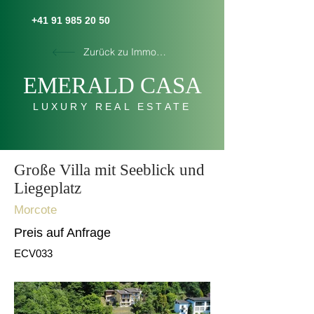
+41 91 985 20 50
Zurück zu Immobilien
E
MERALD C
AS
A
LUXURY REAL ESTATE
Große Villa mit Seeblick und
Liegeplatz
Morcote
Preis auf Anfrage
ECV033