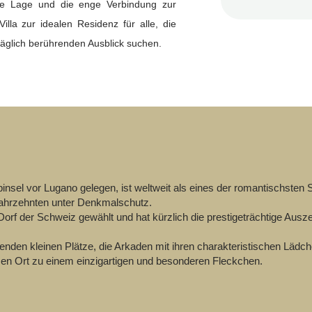
te Lage und die enge Verbindung zur
la zur idealen Residenz für alle, die
 täglich berührenden Ausblick suchen.
binsel vor Lugano gelegen, ist weltweit als eines der romantischst
Jahrzehnten unter Denkmalschutz.
f der Schweiz gewählt und hat kürzlich die prestigeträchtige Ausze
enden kleinen Plätze, die Arkaden mit ihren charakteristischen Lädc
en Ort zu einem einzigartigen und besonderen Fleckchen.