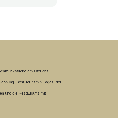
en Schmuckstücke am Ufer des
ichnung "Best Tourism Villages" der
hen und die Restaurants mit