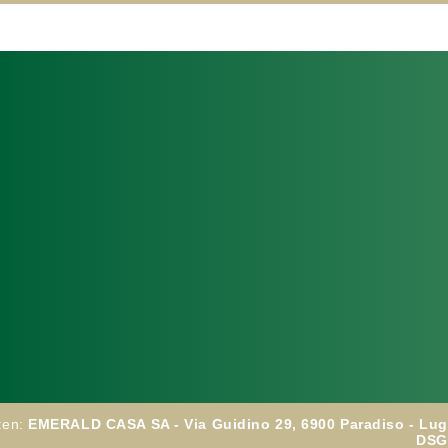
ten:
EMERA
LD CA
SA SA - Via Guidino 29, 6900 Paradiso - L
DSG