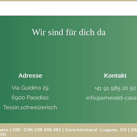
Wir sind für dich da
Adresse
Kontakt
Via Guidino 29
+41 91 985 20 50
6900 Paradiso
info@emerald-casa
Tessin,
schweizerisch
ugano | UID: CHE-108.048.382 | Gerichtsstand: Lugano, CH |
VO