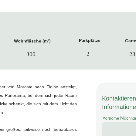
Parkplätze
Garte
Wohnfläsche (m²)
2
300
28
der von Morcote nach Figino ansteigt,
iches Panorama, bei dem sich jeder Raum
Kontaktieren
cke schenkt, die sich mit dem Licht des
Informatione
rn.
Vorname Nachna
in großes, teilweise noch bebaubares