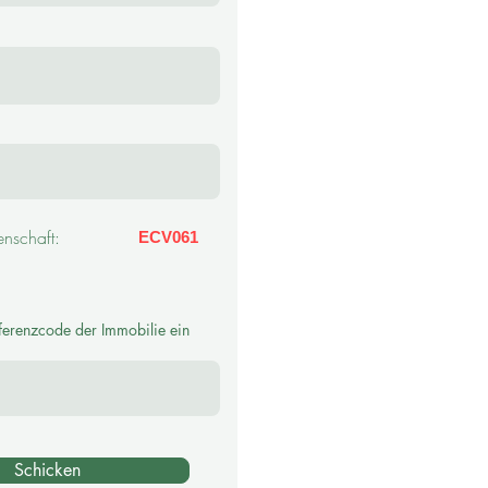
nschaft:
ECV061
erenzcode der Immobilie ein
Schicken