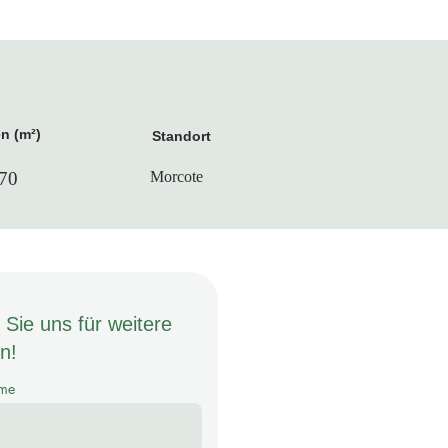
n (m²)
Standort
70
Morcote
 Sie uns für weitere
n!
me