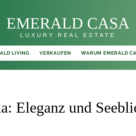
E
MERALD C
AS
A
LUXURY REAL ESTATE
ALD LIVING
VERKAUFEN
WARUM EMERALD C
ia: Eleganz und Seebli