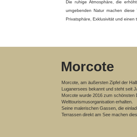
Die ruhige Atmosphäre, die erhöh
umgebenden Natur machen diese Vil
Privatsphäre, Exklusivität und einen
Morcote
Morcote, am äußersten Zipfel der Hal
Luganersees bekannt und steht seit 
Morcote wurde 2016 zum schönsten Dor
Welttourismusorganisation erhalten.
Seine malerischen Gassen, die einlad
Terrassen direkt am See machen dies