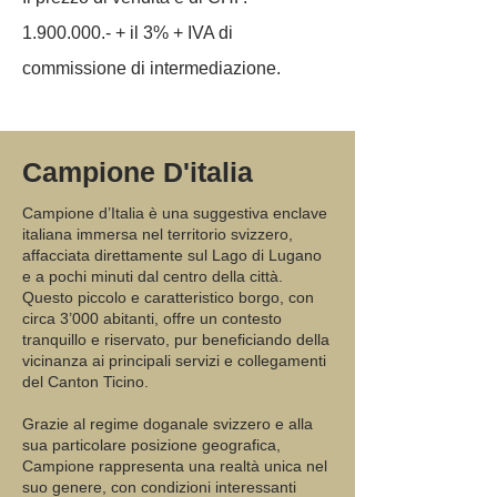
1.900.000
.- + il 3% + IVA di
commissione di intermediazione.
Campione D'italia
Campione d’Italia è una suggestiva enclave
italiana immersa nel territorio svizzero,
affacciata direttamente sul Lago di Lugano
e a pochi minuti dal centro della città.
Questo piccolo e caratteristico borgo, con
circa 3’000 abitanti, offre un contesto
tranquillo e riservato, pur beneficiando della
vicinanza ai principali servizi e collegamenti
del Canton Ticino.
Grazie al regime doganale svizzero e alla
sua particolare posizione geografica,
Campione rappresenta una realtà unica nel
suo genere, con condizioni interessanti