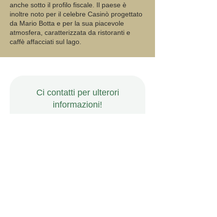
anche sotto il profilo fiscale. Il paese è
inoltre noto per il celebre Casinò progettato
da Mario Botta e per la sua piacevole
atmosfera, caratterizzata da ristoranti e
caffè affacciati sul lago.
Ci contatti per ulterori
informazioni!
Nome e cognome
Email