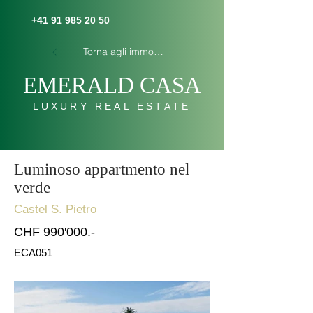
+41 91 985 20 50
Torna agli immobili
E
MERALD C
AS
A
LUXURY REAL ESTATE
Luminoso appartmento nel
verde
Castel S. Pietro
CHF 990'000.-
ECA051