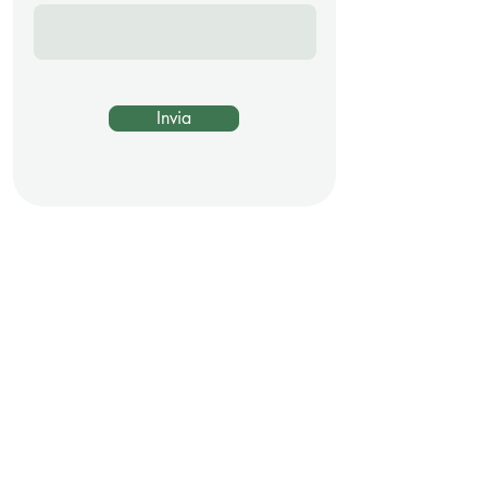
Invia
Castel S. Pietro
Situato nel cuore del Mendrisiotto, Castel
San Pietro è un comune rinomato per la sua
tranquillità, il clima mite e l’ottima qualità di
vita.
Circondato da colline e vigneti, offre un