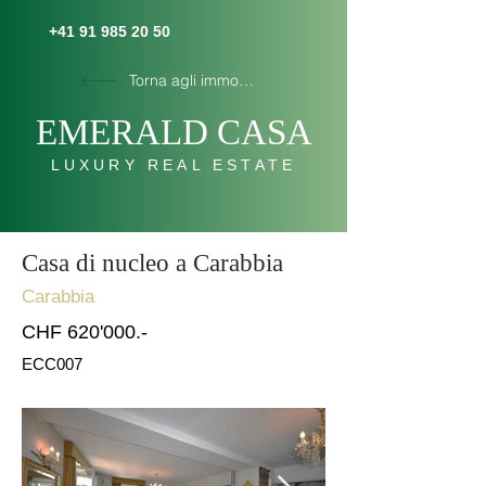
+41 91 985 20 50
Torna agli immobili
E
MERALD C
AS
A
LUXURY REAL ESTATE
Casa di nucleo a Carabbia
Carabbia
CHF 620'000.-
ECC007