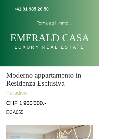
+41 91 985 20 50
Torna agli immobili
E
MERALD C
AS
A
LUXURY REAL ESTATE
Moderno appartamento in
Residenza Esclusiva
Paradiso
CHF 1'900'000.-
ECA055