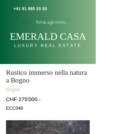
+41 91 985 20 50
Torna agli immobili
E
MERALD C
AS
A
LUXURY REAL ESTATE
Rustico immerso nella natura
a Bogno
Bogno
CHF 275'000.-
ECC048