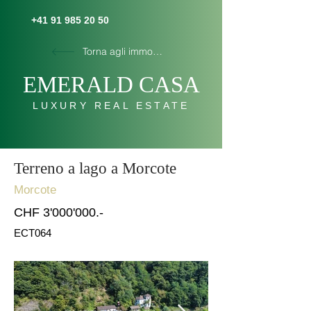
+41 91 985 20 50
Torna agli immobili
E
MERALD C
AS
A
LUXURY REAL ESTATE
Terreno a lago a Morcote
Morcote
CHF 3'000'000.-
ECT064